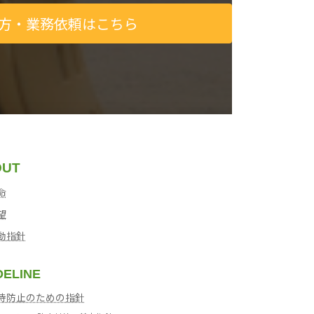
方・業務依頼はこちら
OUT
命
望
動指針
DELINE
待防止のための指針