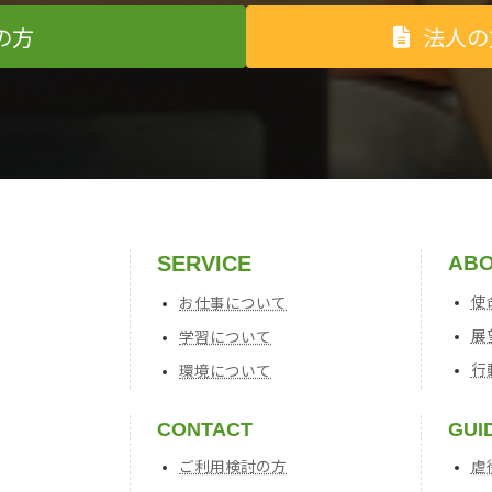
の方
法人の
SERVICE
AB
使
お仕事について
展
学習について
行
環境について
CONTACT
GUI
ご利用検討の方
虐