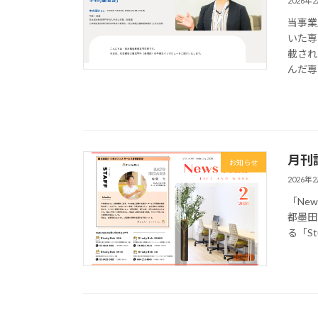
2026年
当事業
いた専
載され
んだ専
月刊誌
お知らせ
2026年
「Ne
都墨田
る「St