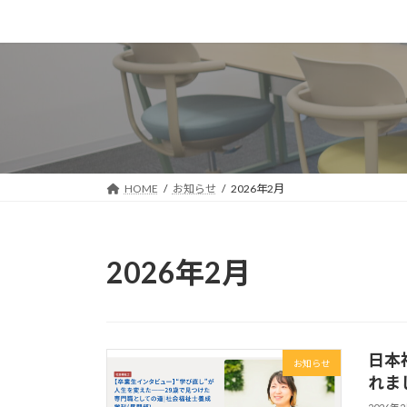
コ
ナ
ン
ビ
テ
ゲ
ン
ー
ツ
シ
へ
ョ
ス
ン
キ
に
ッ
移
HOME
お知らせ
2026年2月
プ
動
2026年2月
日本
お知らせ
れま