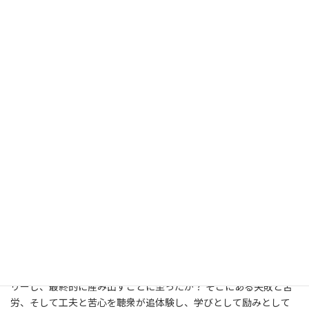
た。
■ プレゼンテーション登壇内容
【テーマ】
役に立つ私の失敗。そしてリカバリー
［進行］遠藤千冬（一般社団法人日本作業療法士協会制度対策部
部長）
本プレゼンテーションセッションは、「役に立つ私の失敗。そし
てリカバリー」をテーマとし、結果としての成功事例紹介のみに
留まることなく、その経過において何が発生し、都度どうリカバ
リーし、最終的に産み出すことに至ったか？ そこにある失敗と苦
労、そして工夫と苦心を聴衆が追体験し、学びとして励みとして